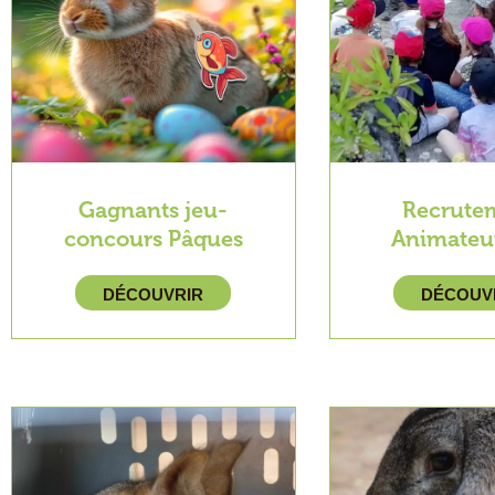
Gagnants jeu-
Recrute
concours Pâques
Animateur
DÉCOUVRIR
DÉCOUV