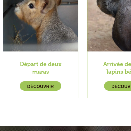
Départ de deux
Arrivée d
maras
lapins bé
DÉCOUVRIR
DÉCOUV