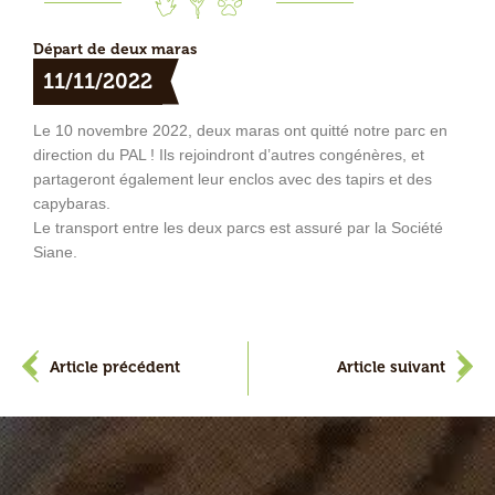
Départ de deux maras
11/11/2022
Le 10 novembre 2022, deux maras ont quitté notre parc en
direction du PAL ! Ils rejoindront d’autres congénères, et
partageront également leur enclos avec des tapirs et des
capybaras.
Le transport entre les deux parcs est assuré par la Société
Siane.
Précédent
S
Article précédent
Article suivant