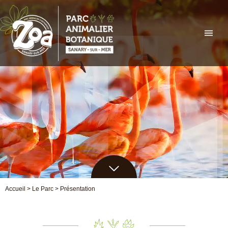
Aller
au
contenu
Accueil
>
Le Parc
>
Présentation