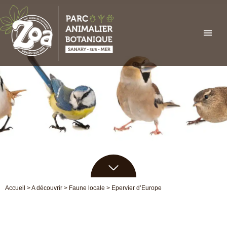
Aller
au
contenu
Accueil
>
A découvrir
>
Faune locale
>
Epervier d’Europe