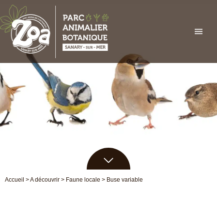
Aller
au
contenu
Accueil
>
A découvrir
>
Faune locale
>
Buse variable