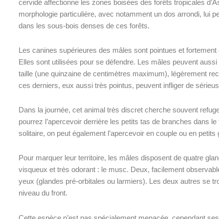
cervidé
affectionne les zones boisées des forêts tropicales d’Asi
morphologie particulière, avec notamment un dos arrondi, lui p
dans les sous-bois denses de ces forêts.
Les canines supérieures des mâles sont pointues et fortement 
Elles sont utilisées pour se défendre. Les mâles peuvent aussi 
taille (une quinzaine de centimètres maximum), légèrement recou
ces derniers, eux aussi très pointus, peuvent infliger de sérieu
Dans la journée, cet animal très discret cherche souvent refug
pourrez l’apercevoir derrière les petits tas de branches dans l
solitaire, on peut également l’apercevoir en couple ou en
petits
Pour marquer leur territoire, les mâles disposent de quatre glan
visqueux et très odorant : le musc. Deux, facilement observabl
yeux
(glandes pré-orbitales ou larmiers). Les deux autres se t
niveau du front.
Cette espèce n’est pas spécialement menacée, cependant ses e