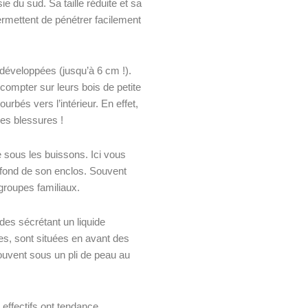
e du sud. Sa taille réduite et sa
ermettent de pénétrer facilement
développées (jusqu’à 6 cm !).
compter sur leurs bois de petite
rbés vers l’intérieur. En effet,
ses blessures !
e sous les buissons. Ici vous
e fond de son enclos. Souvent
 groupes familiaux.
des sécrétant un liquide
es, sont situées en avant des
rouvent
sous un pli de peau au
ffectifs ont tendance