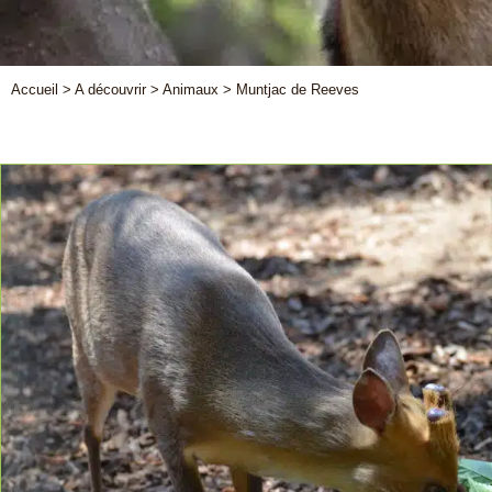
Accueil
>
A découvrir
>
Animaux
>
Muntjac de Reeves