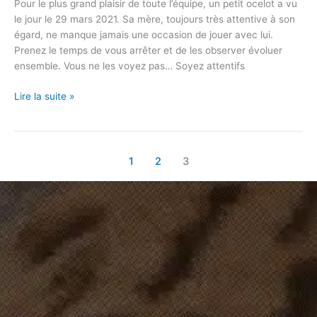
Pour le plus grand plaisir de toute l’équipe, un petit ocelot a vu
le jour le 29 mars 2021. Sa mère, toujours très attentive à son
égard, ne manque jamais une occasion de jouer avec lui.
Prenez le temps de vous arrêter et de les observer évoluer
ensemble. Vous ne les voyez pas… Soyez attentifs
Lire la suite »
1
2
3