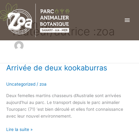
Aller
au
contenu
Nom de
l’auteur/autrice :zoa
Arrivée de deux kookaburras
Arrivée
de
deux
Uncategorized
/
zoa
kookaburras
Deux femelles martins chasseurs d’Australie sont arrivées
aujourd’hui au parc. Le transport depuis le parc animalier
Touroparc (71) ‘est bien déroulé et elles font connaissance
avec leur nouvel environnement.
Lire la suite »