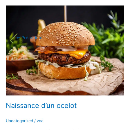
Naissance
d’un
ocelot
←
Précédent
Naissance d’un ocelot
Uncategorized
/
zoa