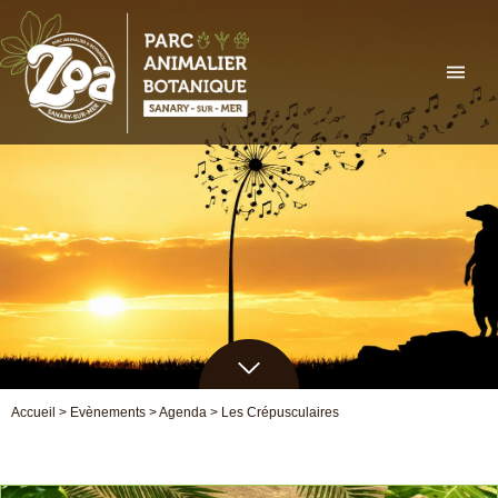
Aller
au
contenu
Accueil
>
Evènements
>
Agenda
>
Les Crépusculaires